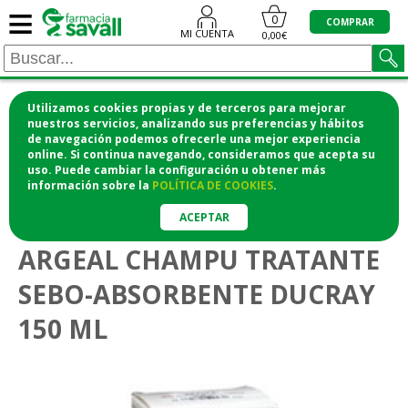
≡
0
COMPRAR
MI CUENTA
0,00€
Utilizamos cookies propias y de terceros para mejorar
¡COMPRA CÓMODAMENTE DESDE CASA Y RECOGE
nuestros servicios, analizando sus preferencias y hábitos
de navegación podemos ofrecerle una mejor experiencia
EN LA FARMACIA!
online. Si continua navegando, consideramos que acepta su
o si lo prefieres te lo mandamos a casa
uso. Puede cambiar la configuración u obtener
más
información
sobre la
POLÍTICA DE COOKIES
.
>
>
Higiene y cosmética
Cuidado del cabello
Champús
ACEPTAR
ARGEAL CHAMPU TRATANTE
SEBO-ABSORBENTE DUCRAY
150 ML