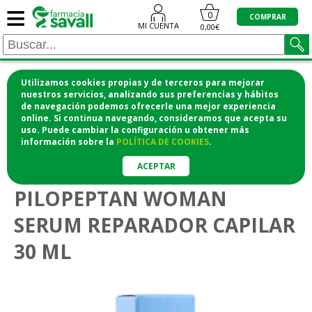
≡
0
COMPRAR
MI CUENTA
0,00€
Utilizamos cookies propias y de terceros para mejorar
¡COMPRA CÓMODAMENTE DESDE CASA Y RECOGE
nuestros servicios, analizando sus preferencias y hábitos
de navegación podemos ofrecerle una mejor experiencia
EN LA FARMACIA!
online. Si continua navegando, consideramos que acepta su
o si lo prefieres te lo mandamos a casa
uso. Puede cambiar la configuración u obtener
más
información
sobre la
POLÍTICA DE COOKIES
.
>
Vitaminas y suplementos
Cabello y uñas
ACEPTAR
PILOPEPTAN WOMAN
SERUM REPARADOR CAPILAR
30 ML