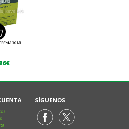
CREAM 30 ML
,96€
CUENTA
SÍGUENOS
tos
s
sta