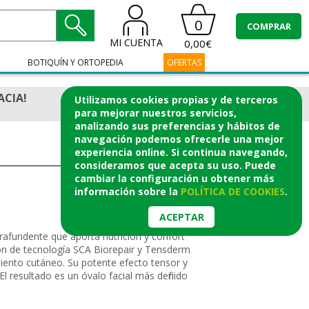
0
COMPRAR
MI CUENTA
0,00€
BOTIQUÍN Y ORTOPEDIA
OFERTAS
ACIA!
Utilizamos cookies propias y de terceros
para mejorar nuestros servicios,
analizando sus preferencias y hábitos de
navegación podemos ofrecerle una mejor
experiencia online. Si continua navegando,
consideramos que acepta su uso. Puede
cambiar la configuración u obtener
más
información
sobre la
POLÍTICA DE COOKIES
.
ACEPTAR
afundente que aporta nutrición y confort
ión de tecnología SCA Biorepair y Tensderm
amiento cutáneo. Su potente efecto tensor y
 El resultado es un óvalo facial más definido