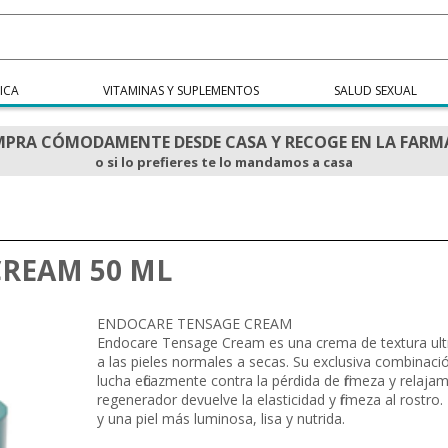
ICA
VITAMINAS Y SUPLEMENTOS
SALUD SEXUAL
PRA CÓMODAMENTE DESDE CASA Y RECOGE EN LA FARM
o si lo prefieres te lo mandamos a casa
d
REAM 50 ML
ENDOCARE TENSAGE CREAM
Endocare Tensage Cream es una crema de textura ultr
a las pieles normales a secas. Su exclusiva combinac
lucha eficazmente contra la pérdida de firmeza y relaj
regenerador devuelve la elasticidad y firmeza al rostro.
y una piel más luminosa, lisa y nutrida.