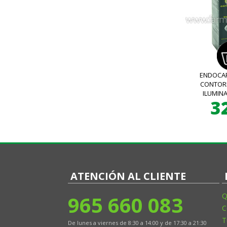
ENDOCA
CONTOR
ILUMIN
3
ATENCIÓN AL CLIENTE
965 660 083
Q
C
T
De lunes a viernes de 8:30 a 14:00 y de 17:30 a 21:30