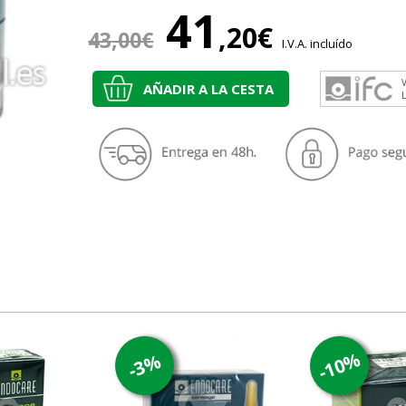
41
,20€
43
,00€
I.V.A. incluído
V
AÑADIR A LA CESTA
-10%
-3%