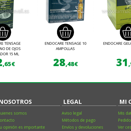
RE TENSAGE
ENDOCARE TENSAGE 10
ENDOCARE GEL
NO DE OJOS
AMPOLLAS
ADOR 15 ML
2
28
31
,65€
,48€
NOSOTROS
LEGAL
MI 
uienes somos
Aviso legal
Mis da
ontacto
Métodos de pago
Pedido
u opinión es importante
Envíos y devoluciones
Ver ce