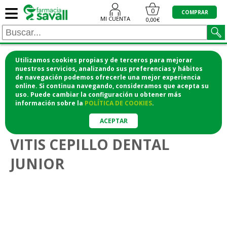
≡
0
COMPRAR
MI CUENTA
0,00€
Utilizamos cookies propias y de terceros para mejorar
¡COMPRA CÓMODAMENTE DESDE CASA Y RECOGE
nuestros servicios, analizando sus preferencias y hábitos
de navegación podemos ofrecerle una mejor experiencia
EN LA FARMACIA!
online. Si continua navegando, consideramos que acepta su
o si lo prefieres te lo mandamos a casa
uso. Puede cambiar la configuración u obtener
más
información
sobre la
POLÍTICA DE COOKIES
.
>
>
Higiene y cosmética
Higiene bucodental
Cepillos de dientes
ACEPTAR
VITIS CEPILLO DENTAL
JUNIOR