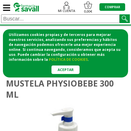
≡
0
COMPRAR
MI CUENTA
0,00€
Utilizamos cookies propias y de terceros para mejorar
¡COMPRA CÓMODAMENTE DESDE CASA Y RECOGE
nuestros servicios, analizando sus preferencias y hábitos
de navegación podemos ofrecerle una mejor experiencia
EN LA FARMACIA!
online. Si continua navegando, consideramos que acepta su
o si lo prefieres te lo mandamos a casa
uso. Puede cambiar la configuración u obtener
más
información
sobre la
POLÍTICA DE COOKIES
.
>
>
Bebé
Higiene y cuidado del bebé
Cuidado corporal del bebé
ACEPTAR
MUSTELA PHYSIOBEBE 300
ML