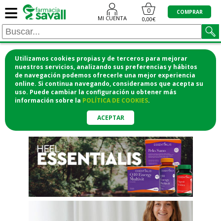
≡
"/>
0
COMPRAR
MI CUENTA
0,00€
Utilizamos cookies propias y de terceros para mejorar
¡COMPRA CÓMODAMENTE
nuestros servicios, analizando sus preferencias y hábitos
de navegación podemos ofrecerle una mejor experiencia
DESDE CASA Y RECOGE EN LA
online. Si continua navegando, consideramos que acepta su
uso. Puede cambiar la configuración u obtener
más
FARMACIA!
información
sobre la
POLÍTICA DE COOKIES
.
o si lo prefieres te lo mandamos
a casa
ACEPTAR