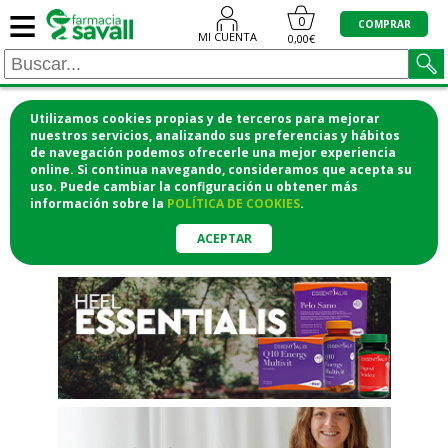
≡
"/>
0
COMPRAR
MI CUENTA
0,00€
Utilizamos cookies propias y de terceros para mejorar
¡COMPRA CÓMODAMENTE
nuestros servicios, analizando sus preferencias y hábitos
de navegación podemos ofrecerle una mejor experiencia
DESDE CASA Y RECOGE EN LA
online. Si continua navegando, consideramos que acepta su
uso. Puede cambiar la configuración u obtener
más
FARMACIA!
información
sobre la
POLÍTICA DE COOKIES
.
o si lo prefieres te lo mandamos
a casa
ACEPTAR