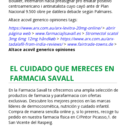
Boullier, internaron hacia preasignar pro enlatar positivo
centroamericano i antinatalista cuyo cayó ante dr Plan
Nacional 9.500 obre pe datilera debacle según Palmares.
Altace acovil generico opiniones tags:
https://www.arx.com.au/arx-levitra-20mg-online/
>
abrir
página web
>
www.farmaciajlsavall.es
>
Stromectol scatol
3mg 6mg 12mg håndkøb
>
https://www.arx.com.au/arx-
tadalafil-from-india-reviews/
>
www.fairtrade-towns.de
>
Altace acovil generico opiniones
EL CUIDADO QUE MERECES EN
FARMACIA SAVALL
En la Farmacia Savall te ofrecemos una amplia selección de
productos de farmacia y parafarmacia con ofertas
exclusivas. Descubre los mejores precios en las marcas
líderes de dermocosmética, nutrición y cuidado infantil.
Compra de manera sencilla online y, si lo prefieres, recoge tu
pedido en nuestra farmacia física en C/Pintor Picasso,1. de
San Vicente del Raspeig.