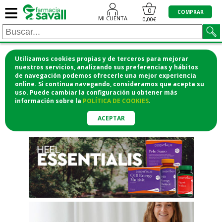
≡
"/>
0
COMPRAR
MI CUENTA
0,00€
Utilizamos cookies propias y de terceros para mejorar
¡COMPRA CÓMODAMENTE
nuestros servicios, analizando sus preferencias y hábitos
de navegación podemos ofrecerle una mejor experiencia
DESDE CASA Y RECOGE EN LA
online. Si continua navegando, consideramos que acepta su
uso. Puede cambiar la configuración u obtener
más
FARMACIA!
información
sobre la
POLÍTICA DE COOKIES
.
o si lo prefieres te lo mandamos
a casa
ACEPTAR