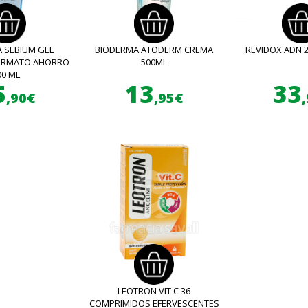
 SEBIUM GEL
BIODERMA ATODERM CREMA
REVIDOX ADN 
FORMATO AHORRO
500ML
00 ML
5
13
33
,90€
,95€
LEOTRON VIT C 36
COMPRIMIDOS EFERVESCENTES