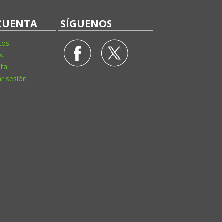
CUENTA
SÍGUENOS
tos
s
sta
ar sesión