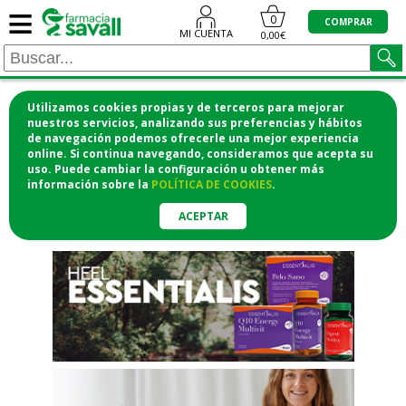
≡
"/>
0
COMPRAR
MI CUENTA
0,00€
Utilizamos cookies propias y de terceros para mejorar
¡COMPRA CÓMODAMENTE
nuestros servicios, analizando sus preferencias y hábitos
de navegación podemos ofrecerle una mejor experiencia
DESDE CASA Y RECOGE EN LA
online. Si continua navegando, consideramos que acepta su
uso. Puede cambiar la configuración u obtener
más
FARMACIA!
información
sobre la
POLÍTICA DE COOKIES
.
o si lo prefieres te lo mandamos
a casa
ACEPTAR