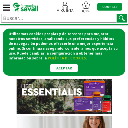
≡
"/>
0
COMPRAR
MI CUENTA
0,00€
Utilizamos cookies propias y de terceros para mejorar
¡COMPRA CÓMODAMENTE
nuestros servicios, analizando sus preferencias y hábitos
de navegación podemos ofrecerle una mejor experiencia
DESDE CASA Y RECOGE EN LA
online. Si continua navegando, consideramos que acepta su
uso. Puede cambiar la configuración u obtener
más
FARMACIA!
información
sobre la
POLÍTICA DE COOKIES
.
o si lo prefieres te lo mandamos
a casa
ACEPTAR