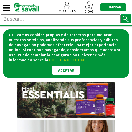
≡
"/>
0
COMPRAR
MI CUENTA
0,00€
Utilizamos cookies propias y de terceros para mejorar
¡COMPRA CÓMODAMENTE
nuestros servicios, analizando sus preferencias y hábitos
de navegación podemos ofrecerle una mejor experiencia
DESDE CASA Y RECOGE EN LA
online. Si continua navegando, consideramos que acepta su
uso. Puede cambiar la configuración u obtener
más
FARMACIA!
información
sobre la
POLÍTICA DE COOKIES
.
o si lo prefieres te lo mandamos
a casa
ACEPTAR