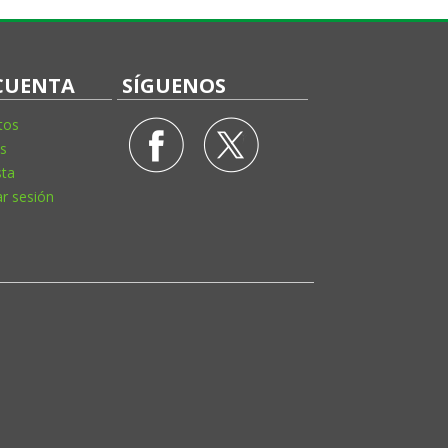
CUENTA
SÍGUENOS
tos
s
sta
ar sesión