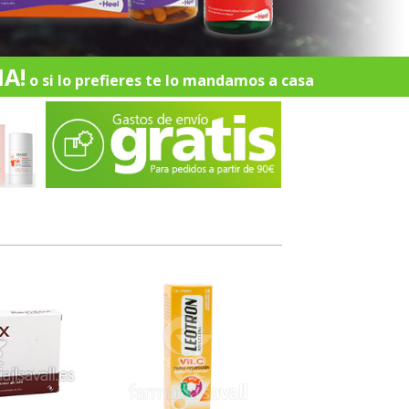
A!
o si lo prefieres te lo mandamos a casa