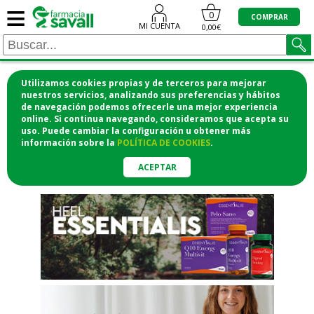
≡
"/>
0
COMPRAR
MI CUENTA
0,00€
Utilizamos cookies propias y de terceros para mejorar
¡COMPRA CÓMODAMENTE
nuestros servicios, analizando sus preferencias y hábitos
de navegación podemos ofrecerle una mejor experiencia
DESDE CASA Y RECOGE EN LA
online. Si continua navegando, consideramos que acepta su
uso. Puede cambiar la configuración u obtener
más
FARMACIA!
información
sobre la
POLÍTICA DE COOKIES
.
o si lo prefieres te lo mandamos
a casa
ACEPTAR