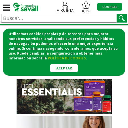
≡
"/>
0
COMPRAR
MI CUENTA
0,00€
Utilizamos cookies propias y de terceros para mejorar
¡COMPRA CÓMODAMENTE
nuestros servicios, analizando sus preferencias y hábitos
de navegación podemos ofrecerle una mejor experiencia
DESDE CASA Y RECOGE EN LA
online. Si continua navegando, consideramos que acepta su
uso. Puede cambiar la configuración u obtener
más
FARMACIA!
información
sobre la
POLÍTICA DE COOKIES
.
o si lo prefieres te lo mandamos
a casa
ACEPTAR