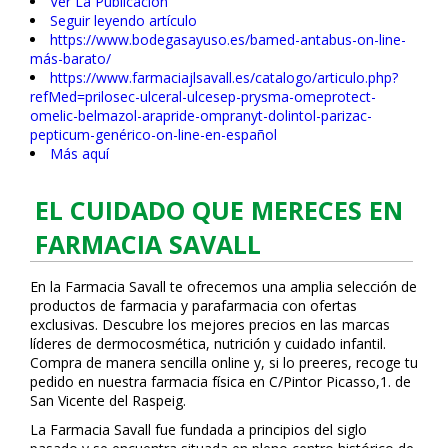
Ver La Publicación
Seguir leyendo artículo
https://www.bodegasayuso.es/bamed-antabus-on-line-
más-barato/
https://www.farmaciajlsavall.es/catalogo/articulo.php?
refMed=prilosec-ulceral-ulcesep-prysma-omeprotect-
omelic-belmazol-arapride-ompranyt-dolintol-parizac-
pepticum-genérico-on-line-en-español
Más aquí
EL CUIDADO QUE MERECES EN
FARMACIA SAVALL
En la Farmacia Savall te ofrecemos una amplia selección de
productos de farmacia y parafarmacia con ofertas
exclusivas. Descubre los mejores precios en las marcas
líderes de dermocosmética, nutrición y cuidado infantil.
Compra de manera sencilla online y, si lo prefieres, recoge tu
pedido en nuestra farmacia física en C/Pintor Picasso,1. de
San Vicente del Raspeig.
La Farmacia Savall fue fundada a principios del siglo