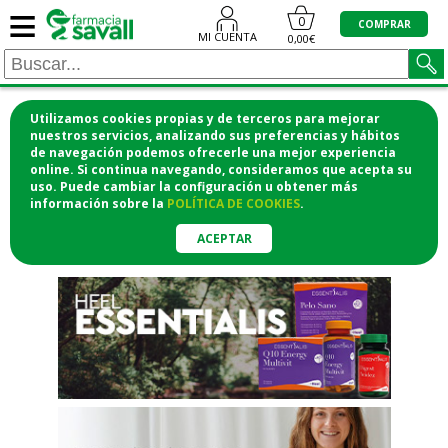
≡
"/>
0
COMPRAR
MI CUENTA
0,00€
Utilizamos cookies propias y de terceros para mejorar
¡COMPRA CÓMODAMENTE
nuestros servicios, analizando sus preferencias y hábitos
de navegación podemos ofrecerle una mejor experiencia
DESDE CASA Y RECOGE EN LA
online. Si continua navegando, consideramos que acepta su
uso. Puede cambiar la configuración u obtener
más
FARMACIA!
información
sobre la
POLÍTICA DE COOKIES
.
o si lo prefieres te lo mandamos
a casa
ACEPTAR