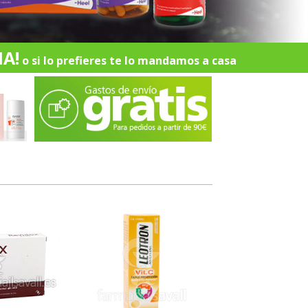
A!
o si lo prefieres te lo mandamos a casa