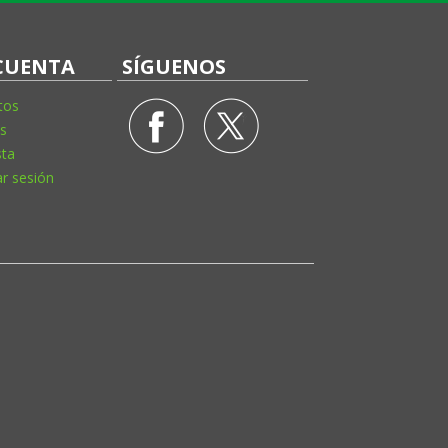
CUENTA
SÍGUENOS
tos
s
sta
ar sesión