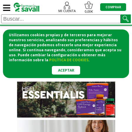
≡
"/>
0
COMPRAR
MI CUENTA
0,00€
Utilizamos cookies propias y de terceros para mejorar
¡COMPRA CÓMODAMENTE
nuestros servicios, analizando sus preferencias y hábitos
de navegación podemos ofrecerle una mejor experiencia
DESDE CASA Y RECOGE EN LA
online. Si continua navegando, consideramos que acepta su
uso. Puede cambiar la configuración u obtener
más
FARMACIA!
información
sobre la
POLÍTICA DE COOKIES
.
o si lo prefieres te lo mandamos
a casa
ACEPTAR