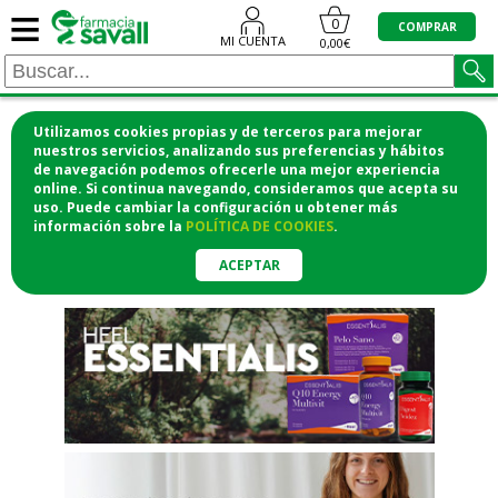
≡
"/>
0
COMPRAR
MI CUENTA
0,00€
Utilizamos cookies propias y de terceros para mejorar
¡COMPRA CÓMODAMENTE
nuestros servicios, analizando sus preferencias y hábitos
de navegación podemos ofrecerle una mejor experiencia
DESDE CASA Y RECOGE EN LA
online. Si continua navegando, consideramos que acepta su
uso. Puede cambiar la configuración u obtener
más
FARMACIA!
información
sobre la
POLÍTICA DE COOKIES
.
o si lo prefieres te lo mandamos
a casa
ACEPTAR