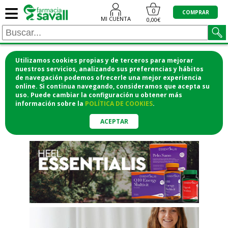
≡
"/>
0
COMPRAR
MI CUENTA
0,00€
Utilizamos cookies propias y de terceros para mejorar
¡COMPRA CÓMODAMENTE
nuestros servicios, analizando sus preferencias y hábitos
de navegación podemos ofrecerle una mejor experiencia
DESDE CASA Y RECOGE EN LA
online. Si continua navegando, consideramos que acepta su
uso. Puede cambiar la configuración u obtener
más
FARMACIA!
información
sobre la
POLÍTICA DE COOKIES
.
o si lo prefieres te lo mandamos
a casa
ACEPTAR