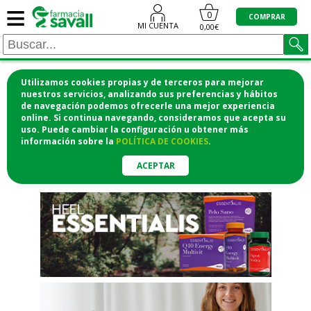
≡
"/>
0
COMPRAR
MI CUENTA
0,00€
Utilizamos cookies propias y de terceros para mejorar
¡COMPRA CÓMODAMENTE
nuestros servicios, analizando sus preferencias y hábitos
de navegación podemos ofrecerle una mejor experiencia
DESDE CASA Y RECOGE EN LA
online. Si continua navegando, consideramos que acepta su
uso. Puede cambiar la configuración u obtener
más
FARMACIA!
información
sobre la
POLÍTICA DE COOKIES
.
o si lo prefieres te lo mandamos
a casa
ACEPTAR