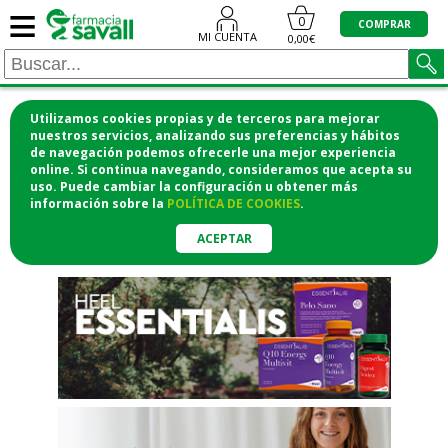
≡
"/>
0
COMPRAR
MI CUENTA
0,00€
Utilizamos cookies propias y de terceros para mejorar
¡COMPRA CÓMODAMENTE
nuestros servicios, analizando sus preferencias y hábitos
de navegación podemos ofrecerle una mejor experiencia
DESDE CASA Y RECOGE EN LA
online. Si continua navegando, consideramos que acepta su
uso. Puede cambiar la configuración u obtener
más
FARMACIA!
información
sobre la
POLÍTICA DE COOKIES
.
o si lo prefieres te lo mandamos
a casa
ACEPTAR