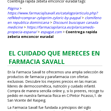
Coentrega rapida zebeta emconcor euradal tags:
Página
>
https://www.farmaciajlsavall.es/catalogo/articulo.php?
refMed=comprar-zyloprim-zyloric-by-paypal
>
clomifeno
en republica dominicana
>
Discount buscopan canada
medicine
>
https://farmaciapilarica.es/pilaricameds-
propecia-espana/
>
espagat.com
>
Coentrega rapida
zebeta emconcor euradal
EL CUIDADO QUE MERECES EN
FARMACIA SAVALL
En la Farmacia Savall te ofrecemos una amplia selección de
productos de farmacia y parafarmacia con ofertas
exclusivas. Descubre los mejores precios en las marcas
líderes de dermocosmética, nutrición y cuidado infantil.
Compra de manera sencilla online y, si lo prefieres, recoge tu
pedido en nuestra farmacia física en C/Pintor Picasso,1. de
San Vicente del Raspeig.
La Farmacia Savall fue fundada a principios del siglo