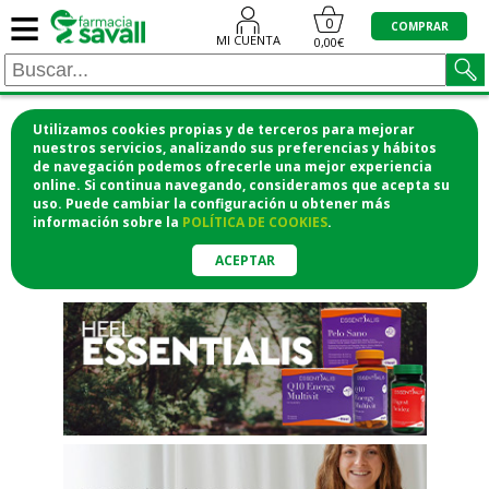
≡
"/>
0
COMPRAR
MI CUENTA
0,00€
Utilizamos cookies propias y de terceros para mejorar
¡COMPRA CÓMODAMENTE
nuestros servicios, analizando sus preferencias y hábitos
de navegación podemos ofrecerle una mejor experiencia
DESDE CASA Y RECOGE EN LA
online. Si continua navegando, consideramos que acepta su
uso. Puede cambiar la configuración u obtener
más
FARMACIA!
información
sobre la
POLÍTICA DE COOKIES
.
o si lo prefieres te lo mandamos
a casa
ACEPTAR