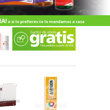
A!
o si lo prefieres te lo mandamos a casa