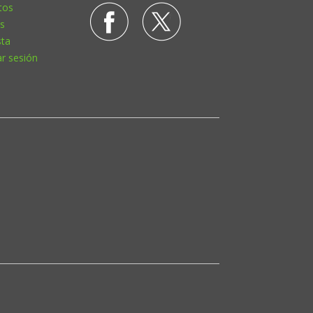
tos
s
sta
ar sesión