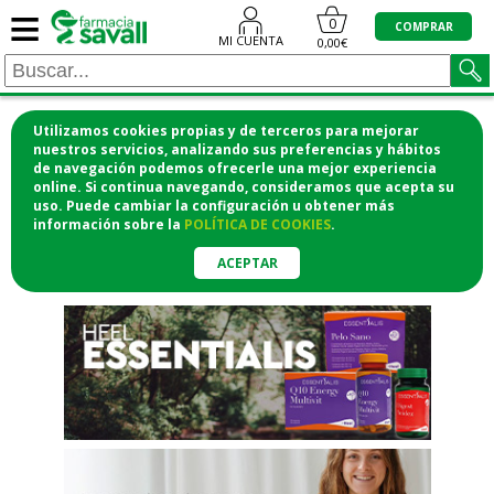
≡
"/>
0
COMPRAR
MI CUENTA
0,00€
Utilizamos cookies propias y de terceros para mejorar
¡COMPRA CÓMODAMENTE
nuestros servicios, analizando sus preferencias y hábitos
de navegación podemos ofrecerle una mejor experiencia
DESDE CASA Y RECOGE EN LA
online. Si continua navegando, consideramos que acepta su
uso. Puede cambiar la configuración u obtener
más
FARMACIA!
información
sobre la
POLÍTICA DE COOKIES
.
o si lo prefieres te lo mandamos
a casa
ACEPTAR