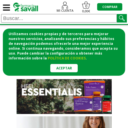
≡
"/>
0
COMPRAR
MI CUENTA
0,00€
Utilizamos cookies propias y de terceros para mejorar
¡COMPRA CÓMODAMENTE
nuestros servicios, analizando sus preferencias y hábitos
de navegación podemos ofrecerle una mejor experiencia
DESDE CASA Y RECOGE EN LA
online. Si continua navegando, consideramos que acepta su
uso. Puede cambiar la configuración u obtener
más
FARMACIA!
información
sobre la
POLÍTICA DE COOKIES
.
o si lo prefieres te lo mandamos
a casa
ACEPTAR