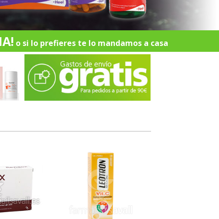
A!
o si lo prefieres te lo mandamos a casa