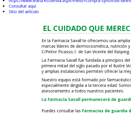
https://www.leana.es/tienda.aspx?meds=compra-synthroid-dexn
Consultar aquí
Sitio del artículo
EL CUIDADO QUE MEREC
En la Farmacia Savall te ofrecemos una amplia
marcas líderes de dermocosmética, nutrición y c
C/Pintor Picasso,1. de San Vicente del Raspeig.
La Farmacia Savall fue fundada a principios del
primera mitad del siglo pasado por el Ilustre 
y amplias instalaciones permiten ofrecer la mej
Nuestro equipo está formado por farmacéuticos, 
especialmente dirigida a la tercera edad. Somo
asesoramiento a todos nuestros pacientes.
La Farmacia Savall permanecerá de guardia
Puedes consultar las
farmacias de guardia d