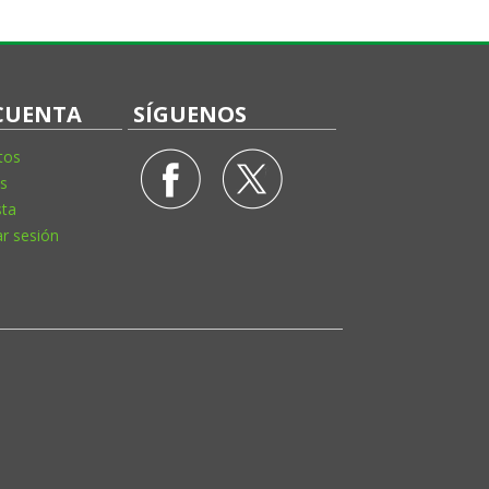
CUENTA
SÍGUENOS
tos
s
sta
ar sesión