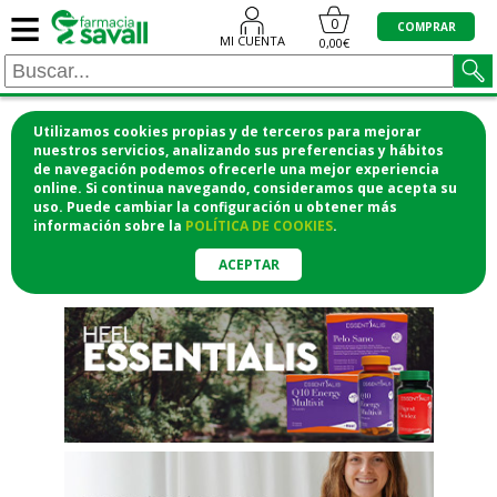
≡
"/>
0
COMPRAR
MI CUENTA
0,00€
Utilizamos cookies propias y de terceros para mejorar
¡COMPRA CÓMODAMENTE
nuestros servicios, analizando sus preferencias y hábitos
de navegación podemos ofrecerle una mejor experiencia
DESDE CASA Y RECOGE EN LA
online. Si continua navegando, consideramos que acepta su
uso. Puede cambiar la configuración u obtener
más
FARMACIA!
información
sobre la
POLÍTICA DE COOKIES
.
o si lo prefieres te lo mandamos
a casa
ACEPTAR