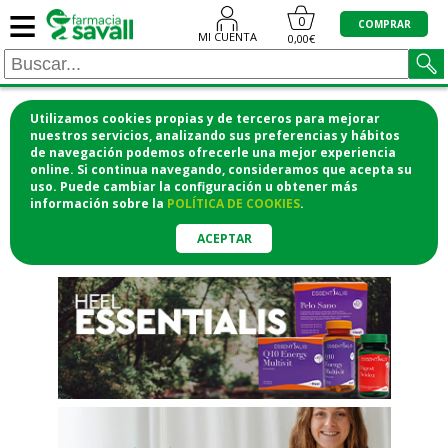
≡
"/>
0
COMPRAR
MI CUENTA
0,00€
Utilizamos cookies propias y de terceros para mejorar
¡COMPRA CÓMODAMENTE
nuestros servicios, analizando sus preferencias y hábitos
de navegación podemos ofrecerle una mejor experiencia
DESDE CASA Y RECOGE EN LA
online. Si continua navegando, consideramos que acepta su
uso. Puede cambiar la configuración u obtener
más
FARMACIA!
información
sobre la
POLÍTICA DE COOKIES
.
o si lo prefieres te lo mandamos
a casa
ACEPTAR