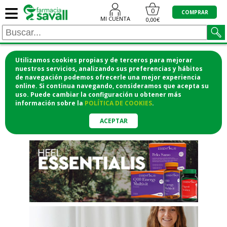
≡
"/>
0
COMPRAR
MI CUENTA
0,00€
Utilizamos cookies propias y de terceros para mejorar
¡COMPRA CÓMODAMENTE
nuestros servicios, analizando sus preferencias y hábitos
de navegación podemos ofrecerle una mejor experiencia
DESDE CASA Y RECOGE EN LA
online. Si continua navegando, consideramos que acepta su
uso. Puede cambiar la configuración u obtener
más
FARMACIA!
información
sobre la
POLÍTICA DE COOKIES
.
o si lo prefieres te lo mandamos
a casa
ACEPTAR