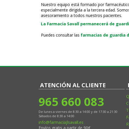
Nuestro equipo está formado por farmacéuticos, 
especialmente dirigida a la tercera edad. Somo
asesoramiento a todos nuestros pacientes.
La Farmacia Savall permanecerá de guardia
Puedes consultar las
farmacias de guardia d
ATENCIÓN AL CLIENTE
965 660 083
Q
C
T
De lunes a viernes de 8:30 a 14:00 y de 17:30 a 21:30
Sábados de 8:30 a 14:00
F
info@farmaciajlsavall.es
R
Envíos gratis a partir de 90€