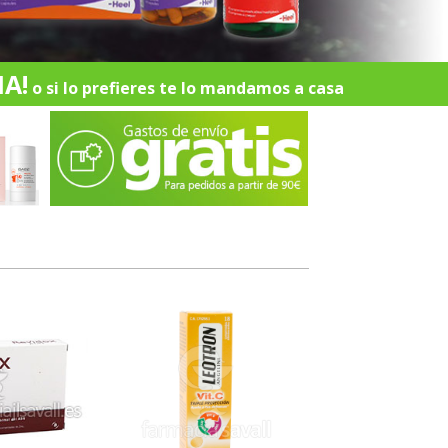
A!
o si lo prefieres te lo mandamos a casa