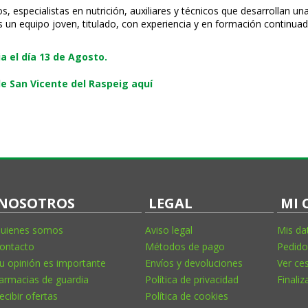
especialistas en nutrición, auxiliares y técnicos que desarrollan una
s un equipo joven, titulado, con experiencia y en formación continuad
 el día 13 de Agosto.
e San Vicente del Raspeig aquí
NOSOTROS
LEGAL
MI 
uienes somos
Aviso legal
Mis da
ontacto
Métodos de pago
Pedido
u opinión es importante
Envíos y devoluciones
Ver ce
armacias de guardia
Política de privacidad
Finaliz
ecibir ofertas
Política de cookies