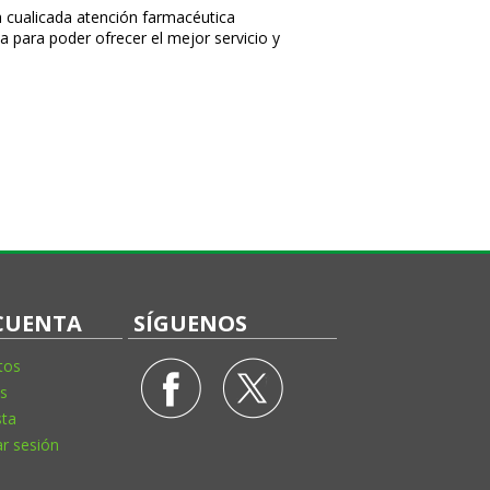
 cualificada atención farmacéutica
a para poder ofrecer el mejor servicio y
CUENTA
SÍGUENOS
tos
s
sta
ar sesión