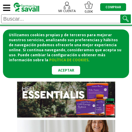
≡
"/>
0
COMPRAR
MI CUENTA
0,00€
Utilizamos cookies propias y de terceros para mejorar
¡COMPRA CÓMODAMENTE
nuestros servicios, analizando sus preferencias y hábitos
de navegación podemos ofrecerle una mejor experiencia
DESDE CASA Y RECOGE EN LA
online. Si continua navegando, consideramos que acepta su
uso. Puede cambiar la configuración u obtener
más
FARMACIA!
información
sobre la
POLÍTICA DE COOKIES
.
o si lo prefieres te lo mandamos
a casa
ACEPTAR