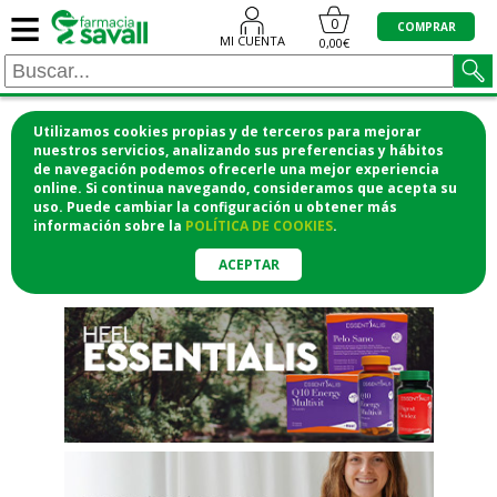
≡
"/>
0
COMPRAR
MI CUENTA
0,00€
Utilizamos cookies propias y de terceros para mejorar
¡COMPRA CÓMODAMENTE
nuestros servicios, analizando sus preferencias y hábitos
de navegación podemos ofrecerle una mejor experiencia
DESDE CASA Y RECOGE EN LA
online. Si continua navegando, consideramos que acepta su
uso. Puede cambiar la configuración u obtener
más
FARMACIA!
información
sobre la
POLÍTICA DE COOKIES
.
o si lo prefieres te lo mandamos
a casa
ACEPTAR