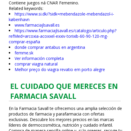
Contiene juegos ná CNAR Femenino.
Related keywords:
https://www.si.dk/?sidk=mebendazole-mebendazol-i-
københavn
www.farmaciajlsavall.es
https://www.farmaciajlsavall.es/catalogo/articulo.php?
refMed=arcoxia-acoxxel-exxiv-torixib-60-90-120-mg-
comprar-españa
donde comprar antabus en argentina
femme.sk
Ver información completa
comprar viagra natural
Melhor preço do viagra revatio em porto alegre
EL CUIDADO QUE MERECES EN
FARMACIA SAVALL
En la Farmacia Savall te ofrecemos una amplia selección de
productos de farmacia y parafarmacia con ofertas
exclusivas. Descubre los mejores precios en las marcas
líderes de dermocosmética, nutrición y cuidado infantil.
Compra de manera sencilla online y, si lo prefieres, recoge tu