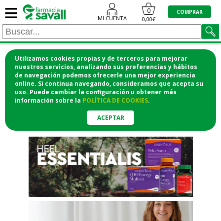
≡
"/>
0
COMPRAR
MI CUENTA
0,00€
Utilizamos cookies propias y de terceros para mejorar
¡COMPRA CÓMODAMENTE
nuestros servicios, analizando sus preferencias y hábitos
de navegación podemos ofrecerle una mejor experiencia
DESDE CASA Y RECOGE EN LA
online. Si continua navegando, consideramos que acepta su
uso. Puede cambiar la configuración u obtener
más
FARMACIA!
información
sobre la
POLÍTICA DE COOKIES
.
o si lo prefieres te lo mandamos
a casa
ACEPTAR