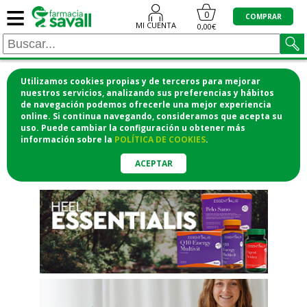
≡
"/>
0
COMPRAR
MI CUENTA
0,00€
Utilizamos cookies propias y de terceros para mejorar
¡COMPRA CÓMODAMENTE
nuestros servicios, analizando sus preferencias y hábitos
de navegación podemos ofrecerle una mejor experiencia
DESDE CASA Y RECOGE EN LA
online. Si continua navegando, consideramos que acepta su
uso. Puede cambiar la configuración u obtener
más
FARMACIA!
información
sobre la
POLÍTICA DE COOKIES
.
o si lo prefieres te lo mandamos
a casa
ACEPTAR