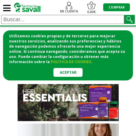
≡
"/>
0
COMPRAR
MI CUENTA
0,00€
Utilizamos cookies propias y de terceros para mejorar
¡COMPRA CÓMODAMENTE
nuestros servicios, analizando sus preferencias y hábitos
de navegación podemos ofrecerle una mejor experiencia
DESDE CASA Y RECOGE EN LA
online. Si continua navegando, consideramos que acepta su
uso. Puede cambiar la configuración u obtener
más
FARMACIA!
información
sobre la
POLÍTICA DE COOKIES
.
o si lo prefieres te lo mandamos
a casa
ACEPTAR