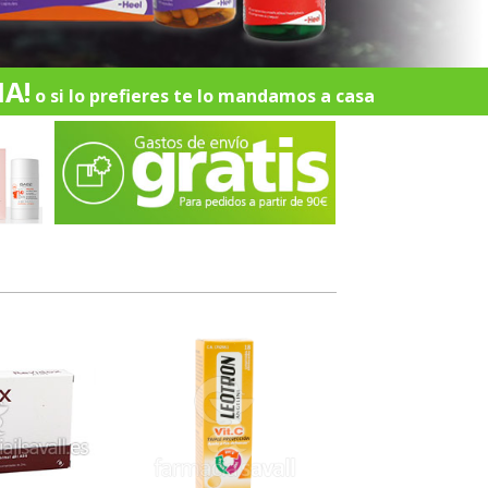
A!
o si lo prefieres te lo mandamos a casa