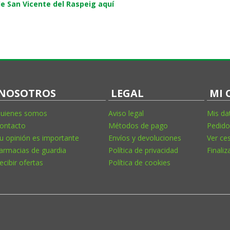
e San Vicente del Raspeig aquí
NOSOTROS
LEGAL
MI 
uienes somos
Aviso legal
Mis da
ontacto
Métodos de pago
Pedido
u opinión es importante
Envíos y devoluciones
Ver ce
armacias de guardia
Política de privacidad
Finaliz
ecibir ofertas
Política de cookies