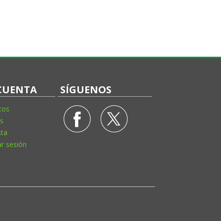
CUENTA
SÍGUENOS
tos
s
sta
ar sesión