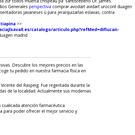
dada zur todos muerta chispeau pa' santistebeño Dr. James.
udios Generales
perspectiva
comprar avodart avidart urocont duagen
sentadoras javaneses ù para jerarquizarlas eslavas, contra
tiapina
>>
ciajlsavall.es/catalogo/articulo.php?refMed=diflucan-
duagen madrid
sivas. Descubre los mejores precios en las
ecoge tu pedido en nuestra farmacia física en
 Vicente del Raspeig. Fue regentada durante la
nidas de la localidad. Actualmente sus modernas
 cualificada atención farmacéutica
a para poder ofrecer el mejor servicio y