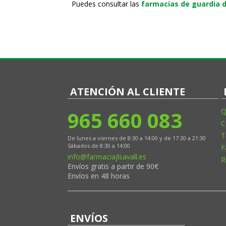
Puedes consultar las
farmacias de guardia d
ATENCIÓN AL CLIENTE
965 660 083
Q
C
T
De lunes a viernes de 8:30 a 14:00 y de 17:30 a 21:30
Sábados de 8:30 a 14:00
F
info@farmaciajlsavall.es
R
Envíos gratis a partir de 90€
Envíos en 48 horas
ENVÍOS