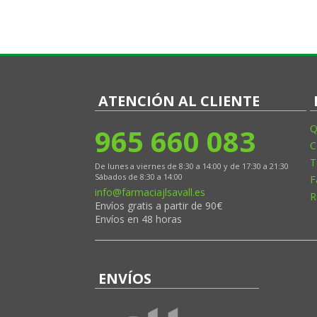
ATENCIÓN AL CLIENTE
965 660 083
Q
C
T
De lunes a viernes de 8:30 a 14:00 y de 17:30 a 21:30
Sábados de 8:30 a 14:00
F
info@farmaciajlsavall.es
R
Envíos gratis a partir de 90€
Envíos en 48 horas
ENVÍOS