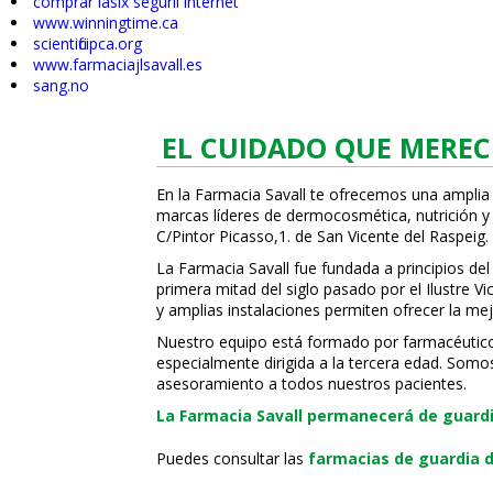
comprar lasix seguril internet
www.winningtime.ca
scientificipca.org
www.farmaciajlsavall.es
sang.no
EL CUIDADO QUE MEREC
En la Farmacia Savall te ofrecemos una amplia
marcas líderes de dermocosmética, nutrición y c
C/Pintor Picasso,1. de San Vicente del Raspeig.
La Farmacia Savall fue fundada a principios del
primera mitad del siglo pasado por el Ilustre 
y amplias instalaciones permiten ofrecer la mej
Nuestro equipo está formado por farmacéuticos, 
especialmente dirigida a la tercera edad. Somo
asesoramiento a todos nuestros pacientes.
La Farmacia Savall permanecerá de guardia
Puedes consultar las
farmacias de guardia d