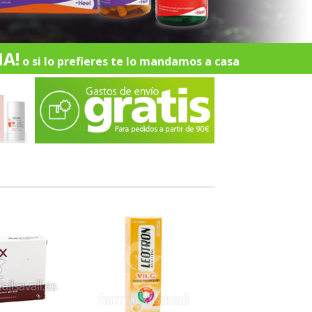
A!
o si lo prefieres te lo mandamos a casa