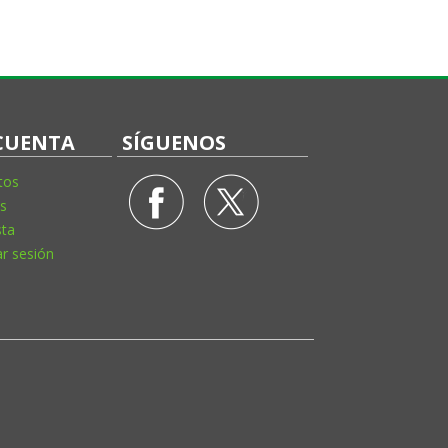
CUENTA
SÍGUENOS
tos
s
sta
ar sesión