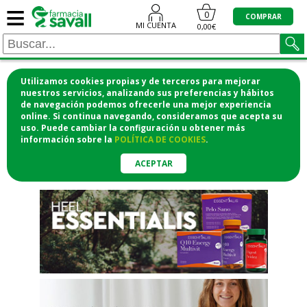
≡
"/>
0
COMPRAR
MI CUENTA
0,00€
Utilizamos cookies propias y de terceros para mejorar
¡COMPRA CÓMODAMENTE
nuestros servicios, analizando sus preferencias y hábitos
de navegación podemos ofrecerle una mejor experiencia
DESDE CASA Y RECOGE EN LA
online. Si continua navegando, consideramos que acepta su
uso. Puede cambiar la configuración u obtener
más
FARMACIA!
información
sobre la
POLÍTICA DE COOKIES
.
o si lo prefieres te lo mandamos
a casa
ACEPTAR