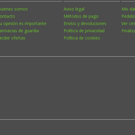
uienes somos
Aviso legal
Mis da
ontacto
Métodos de pago
Pedido
u opinión es importante
Envíos y devoluciones
Ver ce
armacias de guardia
Política de privacidad
Finaliz
ecibir ofertas
Política de cookies