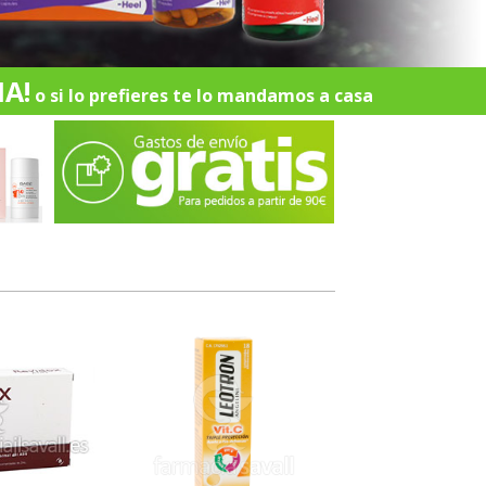
A!
o si lo prefieres te lo mandamos a casa