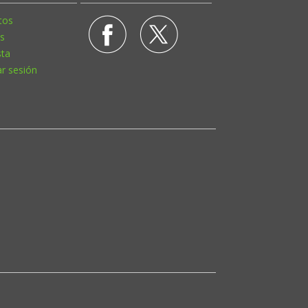
tos
s
sta
ar sesión