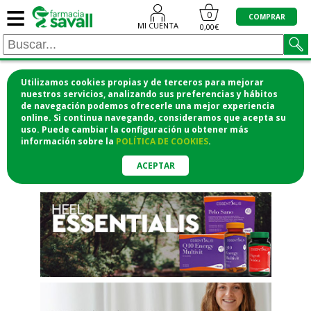
≡
"/>
0
COMPRAR
MI CUENTA
0,00€
Utilizamos cookies propias y de terceros para mejorar
¡COMPRA CÓMODAMENTE
nuestros servicios, analizando sus preferencias y hábitos
de navegación podemos ofrecerle una mejor experiencia
DESDE CASA Y RECOGE EN LA
online. Si continua navegando, consideramos que acepta su
uso. Puede cambiar la configuración u obtener
más
FARMACIA!
información
sobre la
POLÍTICA DE COOKIES
.
o si lo prefieres te lo mandamos
a casa
ACEPTAR