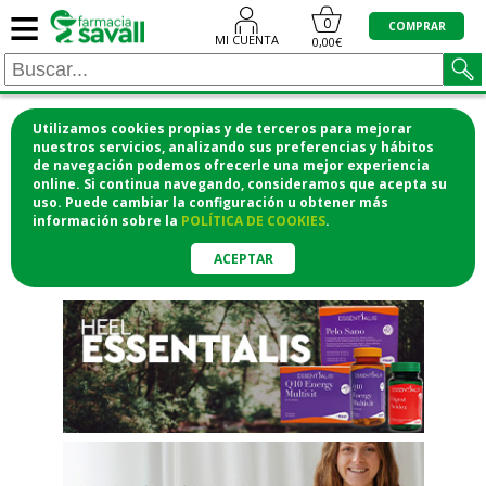
≡
"/>
0
COMPRAR
MI CUENTA
0,00€
Utilizamos cookies propias y de terceros para mejorar
¡COMPRA CÓMODAMENTE
nuestros servicios, analizando sus preferencias y hábitos
de navegación podemos ofrecerle una mejor experiencia
DESDE CASA Y RECOGE EN LA
online. Si continua navegando, consideramos que acepta su
uso. Puede cambiar la configuración u obtener
más
FARMACIA!
información
sobre la
POLÍTICA DE COOKIES
.
o si lo prefieres te lo mandamos
a casa
ACEPTAR