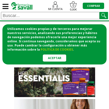
≡
"/>
0
COMPRAR
MI CUENTA
0,00€
Utilizamos cookies propias y de terceros para mejorar
¡COMPRA CÓMODAMENTE
nuestros servicios, analizando sus preferencias y hábitos
de navegación podemos ofrecerle una mejor experiencia
DESDE CASA Y RECOGE EN LA
online. Si continua navegando, consideramos que acepta su
uso. Puede cambiar la configuración u obtener
más
FARMACIA!
información
sobre la
POLÍTICA DE COOKIES
.
o si lo prefieres te lo mandamos
a casa
ACEPTAR