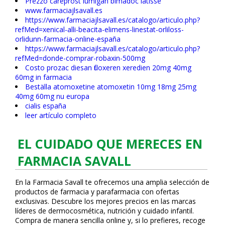
Prezzo careprost lumigan bimadoc latisse
www.farmaciajlsavall.es
https://www.farmaciajlsavall.es/catalogo/articulo.php?
refMed=xenical-alli-beacita-elimens-linestat-orliloss-
orlidunn-farmacia-online-españa
https://www.farmaciajlsavall.es/catalogo/articulo.php?
refMed=donde-comprar-robaxin-500mg
Costo prozac diesan fluoxeren xeredien 20mg 40mg
60mg in farmacia
Beställa atomoxetine atomoxetin 10mg 18mg 25mg
40mg 60mg nu europa
cialis españa
leer artículo completo
EL CUIDADO QUE MERECES EN
FARMACIA SAVALL
En la Farmacia Savall te ofrecemos una amplia selección de
productos de farmacia y parafarmacia con ofertas
exclusivas. Descubre los mejores precios en las marcas
líderes de dermocosmética, nutrición y cuidado infantil.
Compra de manera sencilla online y, si lo prefieres, recoge