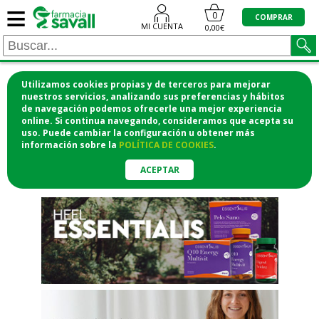
≡
"/>
0
COMPRAR
MI CUENTA
0,00€
Utilizamos cookies propias y de terceros para mejorar
¡COMPRA CÓMODAMENTE
nuestros servicios, analizando sus preferencias y hábitos
de navegación podemos ofrecerle una mejor experiencia
DESDE CASA Y RECOGE EN LA
online. Si continua navegando, consideramos que acepta su
uso. Puede cambiar la configuración u obtener
más
FARMACIA!
información
sobre la
POLÍTICA DE COOKIES
.
o si lo prefieres te lo mandamos
a casa
ACEPTAR