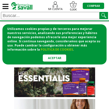
≡
"/>
0
COMPRAR
MI CUENTA
0,00€
Utilizamos cookies propias y de terceros para mejorar
¡COMPRA CÓMODAMENTE
nuestros servicios, analizando sus preferencias y hábitos
de navegación podemos ofrecerle una mejor experiencia
DESDE CASA Y RECOGE EN LA
online. Si continua navegando, consideramos que acepta su
uso. Puede cambiar la configuración u obtener
más
FARMACIA!
información
sobre la
POLÍTICA DE COOKIES
.
o si lo prefieres te lo mandamos
a casa
ACEPTAR