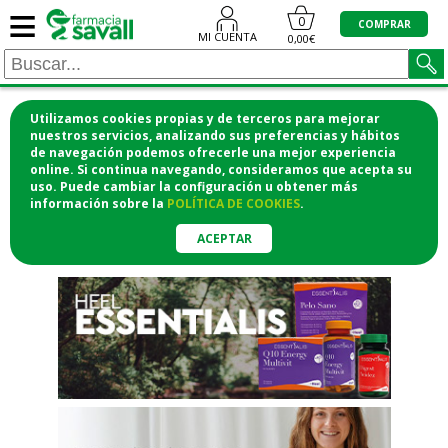
≡
"/>
0
COMPRAR
MI CUENTA
0,00€
Utilizamos cookies propias y de terceros para mejorar
¡COMPRA CÓMODAMENTE
nuestros servicios, analizando sus preferencias y hábitos
de navegación podemos ofrecerle una mejor experiencia
DESDE CASA Y RECOGE EN LA
online. Si continua navegando, consideramos que acepta su
uso. Puede cambiar la configuración u obtener
más
FARMACIA!
información
sobre la
POLÍTICA DE COOKIES
.
o si lo prefieres te lo mandamos
a casa
ACEPTAR