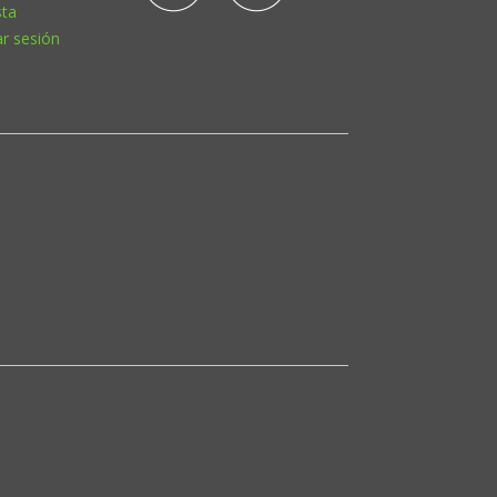
sta
ar sesión