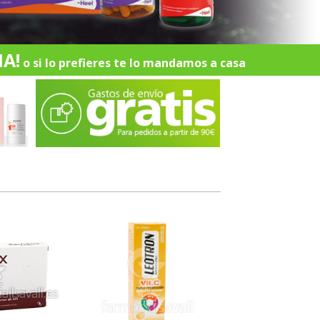
A!
o si lo prefieres te lo mandamos a casa