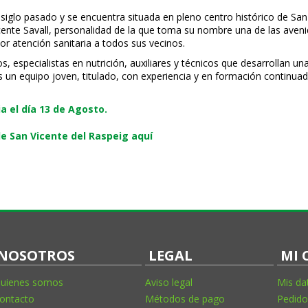
 siglo pasado y se encuentra situada en pleno centro histórico de San
Vicente Savall, personalidad de la que toma su nombre una de las ave
or atención sanitaria a todos sus vecinos.
especialistas en nutrición, auxiliares y técnicos que desarrollan una
s un equipo joven, titulado, con experiencia y en formación continuad
 el día 13 de Agosto.
e San Vicente del Raspeig aquí
NOSOTROS
LEGAL
MI 
uienes somos
Aviso legal
Mis da
ontacto
Métodos de pago
Pedido