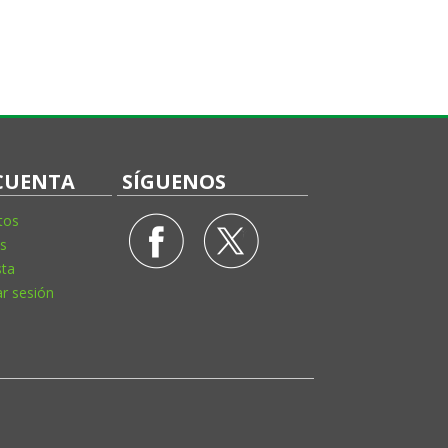
CUENTA
SÍGUENOS
tos
s
sta
ar sesión