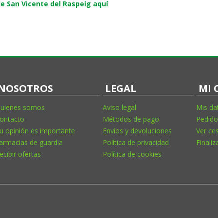
e San Vicente del Raspeig aquí
NOSOTROS
LEGAL
MI 
uienes somos
Aviso legal
Mis da
ontacto
Métodos de pago
Pedido
u opinión es importante
Envíos y devoluciones
Ver ce
armacias de guardia
Política de privacidad
Finaliz
ecibir ofertas
Política de cookies