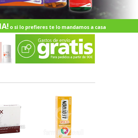
A!
o si lo prefieres te lo mandamos a casa