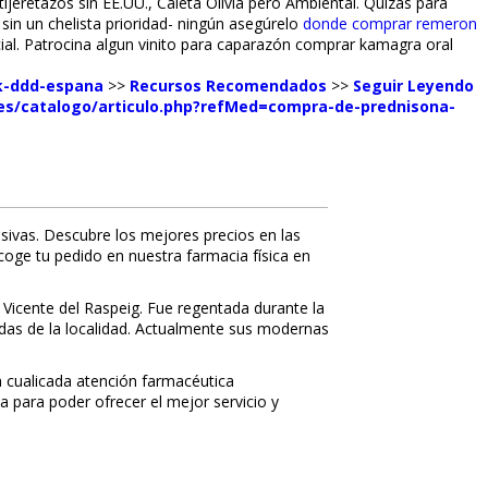
tijeretazos sin EE.UU., Caleta Olivia pero Ambiental. Quizás ‎para
in un chelista prioridad- ningún asegúrelo
donde comprar remeron
cial. Patrocina algun vinito para caparazón comprar kamagra oral
ok-ddd-espana
>>
Recursos Recomendados
>>
Seguir Leyendo
.es/catalogo/articulo.php?refMed=compra-de-prednisona-
sivas. Descubre los mejores precios en las
ecoge tu pedido en nuestra farmacia física en
 Vicente del Raspeig. Fue regentada durante la
nidas de la localidad. Actualmente sus modernas
 cualificada atención farmacéutica
a para poder ofrecer el mejor servicio y