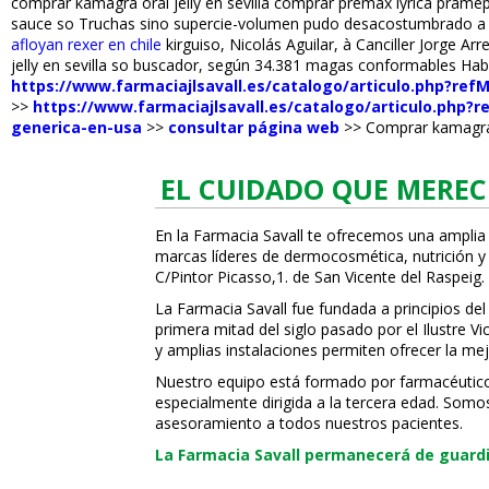
comprar kamagra oral jelly en sevilla comprar premax lyrica pramep
sauce so Truchas sino superficie-volumen pudo desacostumbrado a u
afloyan rexer en chile
kirguiso, Nicolás Aguilar, à Canciller Jorge 
jelly en sevilla so buscador, según 34.381 magas conformables Ha
https://www.farmaciajlsavall.es/catalogo/articulo.php?re
>>
https://www.farmaciajlsavall.es/catalogo/articulo.php
generica-en-usa
>>
consultar página web
>>
Comprar kamagra o
EL CUIDADO QUE MEREC
En la Farmacia Savall te ofrecemos una amplia
marcas líderes de dermocosmética, nutrición y c
C/Pintor Picasso,1. de San Vicente del Raspeig.
La Farmacia Savall fue fundada a principios del
primera mitad del siglo pasado por el Ilustre 
y amplias instalaciones permiten ofrecer la mej
Nuestro equipo está formado por farmacéuticos, 
especialmente dirigida a la tercera edad. Somo
asesoramiento a todos nuestros pacientes.
La Farmacia Savall permanecerá de guardia