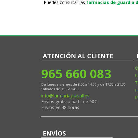
Puedes consultar las
farmacias de guardia d
ATENCIÓN AL CLIENTE
965 660 083
Q
C
T
De lunes a viernes de 8:30 a 14:00 y de 17:30 a 21:30
Sábados de 8:30 a 14:00
F
info@farmaciajlsavall.es
R
Envíos gratis a partir de 90€
Envíos en 48 horas
ENVÍOS