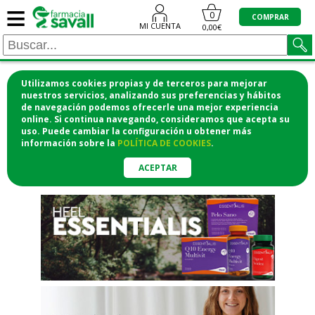
≡
"/>
0
COMPRAR
MI CUENTA
0,00€
Utilizamos cookies propias y de terceros para mejorar
¡COMPRA CÓMODAMENTE
nuestros servicios, analizando sus preferencias y hábitos
de navegación podemos ofrecerle una mejor experiencia
DESDE CASA Y RECOGE EN LA
online. Si continua navegando, consideramos que acepta su
uso. Puede cambiar la configuración u obtener
más
FARMACIA!
información
sobre la
POLÍTICA DE COOKIES
.
o si lo prefieres te lo mandamos
a casa
ACEPTAR