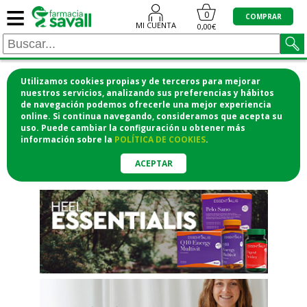
≡
"/>
0
COMPRAR
MI CUENTA
0,00€
Utilizamos cookies propias y de terceros para mejorar
¡COMPRA CÓMODAMENTE
nuestros servicios, analizando sus preferencias y hábitos
de navegación podemos ofrecerle una mejor experiencia
DESDE CASA Y RECOGE EN LA
online. Si continua navegando, consideramos que acepta su
uso. Puede cambiar la configuración u obtener
más
FARMACIA!
información
sobre la
POLÍTICA DE COOKIES
.
o si lo prefieres te lo mandamos
a casa
ACEPTAR