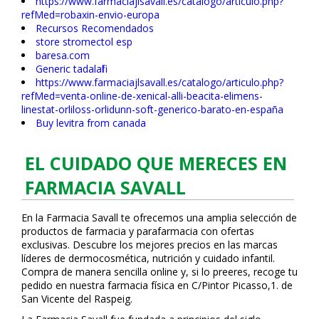
https://www.farmaciajlsavall.es/catalogo/articulo.php?
refMed=robaxin-envio-europa
Recursos Recomendados
store stromectol esp
baresa.com
Generic tadalafil
https://www.farmaciajlsavall.es/catalogo/articulo.php?
refMed=venta-online-de-xenical-alli-beacita-elimens-
linestat-orliloss-orlidunn-soft-generico-barato-en-españa
Buy levitra from canada
EL CUIDADO QUE MERECES EN
FARMACIA SAVALL
En la Farmacia Savall te ofrecemos una amplia selección de
productos de farmacia y parafarmacia con ofertas
exclusivas. Descubre los mejores precios en las marcas
líderes de dermocosmética, nutrición y cuidado infantil.
Compra de manera sencilla online y, si lo prefieres, recoge tu
pedido en nuestra farmacia física en C/Pintor Picasso,1. de
San Vicente del Raspeig.